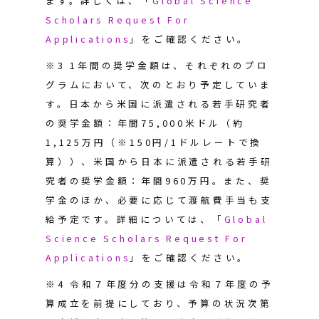
ます。詳しくは、「
Global Science
Scholars Request For
Applications
」をご確認ください。
※3
1年間の奨学金額は、それぞれのプロ
グラムにおいて、次のとおり予定していま
す。日本から米国に派遣される若手研究者
の奨学金額：年間75,000米ドル（約
1,125万円（※150円/1ドルレートで換
算））、米国から日本に派遣される若手研
究者の奨学金額：年間960万円。また、奨
学金のほか、必要に応じて渡航費手当も支
給予定です。詳細については、「
Global
Science Scholars Request For
Applications
」
をご確認ください。
※4 令和７年度分の支援は令和７年度の予
算成立を前提にしており、予算の状況次第