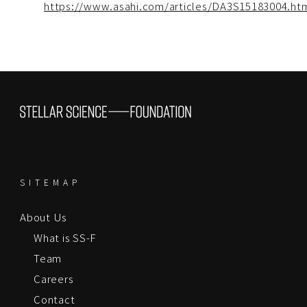
https://www.asahi.com/articles/DA3S15183004.ht
SITEMAP
About Us
What is SS-F
Team
Careers
Contact