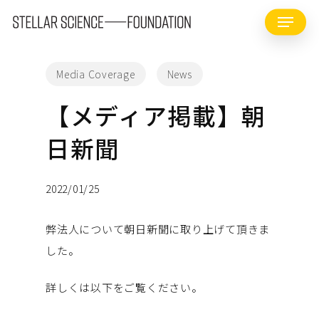
Skip
Menu
to
Close
main
Menu
content
Media Coverage
News
【メディア掲載】朝
日新聞
2022/01/25
弊法人について朝日新聞に取り上げて頂きま
した。
詳しくは以下をご覧ください。