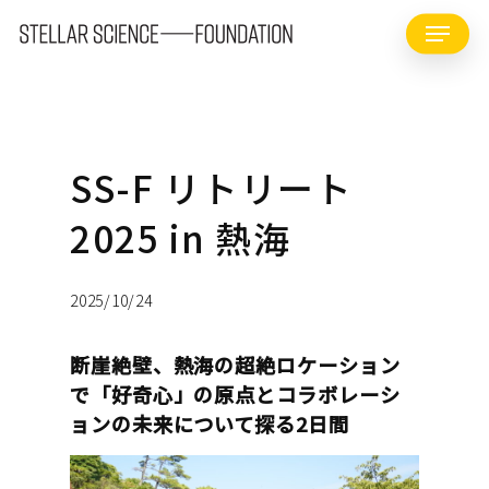
Skip
Menu
to
main
content
SS-F リトリート
2025 in 熱海
2025/10/24
断崖絶壁、熱海の超絶ロケーション
で「好奇心」の原点とコラボレーシ
ョンの未来について探る2日間