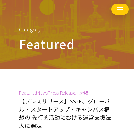
Skip
Menu
to
main
Category
content
Featured
Featured
News
Press Release
未分類
【プレスリリース】SS-F、グローバ
ル・スタートアップ・キャンパス構
想の 先行的活動における運営支援法
人に選定