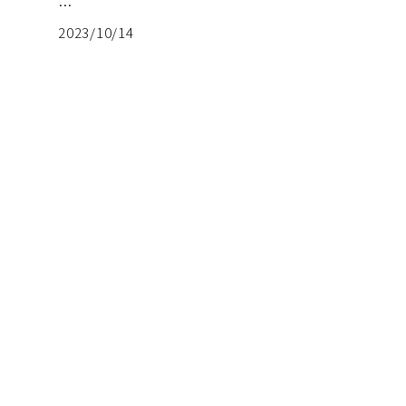
…
2023/10/14
SITEMAP
About Us
What is SS-F
Team
Careers
Contact